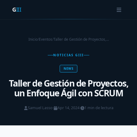
G
III
Inicio
/
Eventos
/
Taller de Gestión de Proyectos,…
NOTICIAS GIII
NEWS
Taller de Gestión de Proyectos,
un Enfoque Ágil con SCRUM
Samuel Lasso
·
Apr 14, 2024
·
1 min de lectura